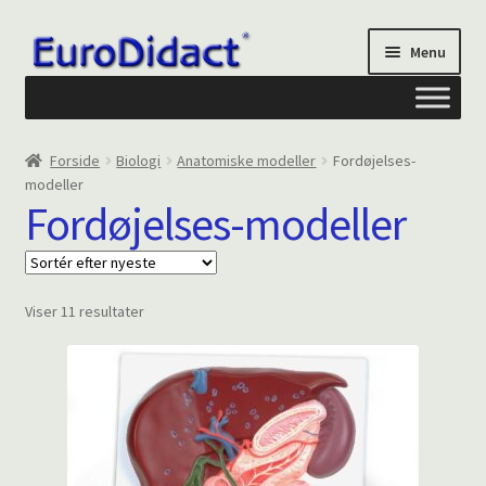
Spring
Spring
Menu
til
til
navigation
indhold
Om os
Forside
Biologi
Anatomiske modeller
Fordøjelses-
modeller
Privatliv og cookies
Fordøjelses-modeller
Kontakt formular
Sorteret
Viser 11 resultater
Din Konto
efter
seneste