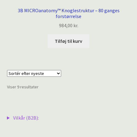
3B MICROanatomy™ Knoglestruktur – 80 ganges
forstørrelse
984,00
kr.
Tilføj til kurv
Sorteret
Viser 9 resultater
efter
seneste
Vilkår (B2B):