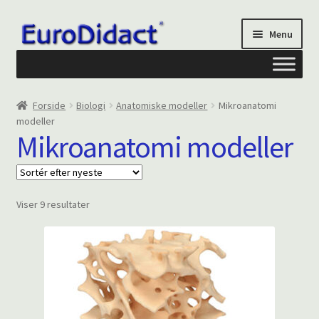
Spring
Spring
Menu
til
til
navigation
indhold
Om os
Forside
Biologi
Anatomiske modeller
Mikroanatomi
modeller
Privatliv og cookies
Mikroanatomi modeller
Kontakt formular
Sorteret
Viser 9 resultater
Din Konto
efter
seneste