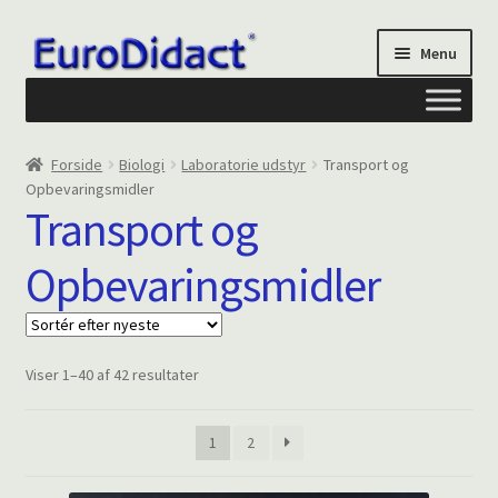
Spring
Spring
Menu
til
til
navigation
indhold
Om os
Forside
Biologi
Laboratorie udstyr
Transport og
Opbevaringsmidler
Privatliv og cookies
Transport og
Opbevaringsmidler
Kontakt formular
Din Konto
Sorteret
Viser 1–40 af 42 resultater
efter
seneste
1
2