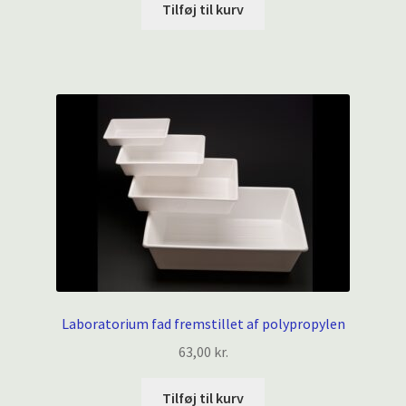
Tilføj til kurv
Laboratorium fad fremstillet af polypropylen
63,00
kr.
Tilføj til kurv