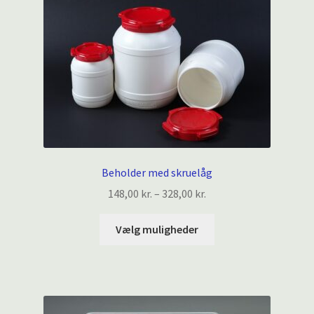
Beholder med skruelåg
Prisinterval:
148,00
kr.
–
328,00
kr.
148,00 kr.
Dette
til
Vælg muligheder
vare
328,00 kr.
har
flere
varianter.
Mulighederne