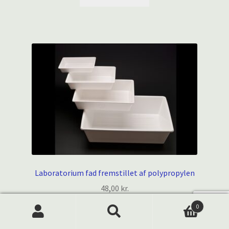
Laboratorium fad fremstillet af polypropylen
48,00
kr.
0
Tilføj til kurv
Products
search