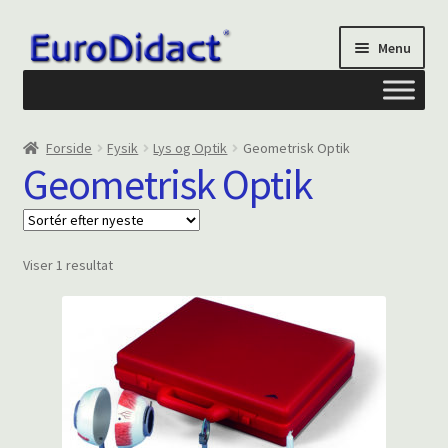
Spring
Spring
Menu
til
til
navigation
indhold
Om os
Forside
Fysik
Lys og Optik
Geometrisk Optik
Geometrisk Optik
Privatliv og cookies
Kontakt formular
Viser 1 resultat
Din Konto