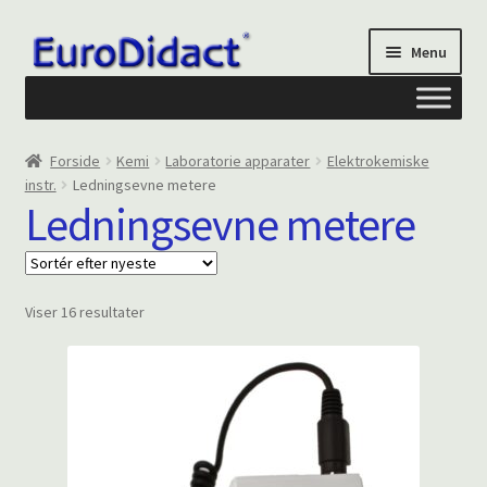
Spring
Spring
Menu
til
til
navigation
indhold
Om os
Forside
Kemi
Laboratorie apparater
Elektrokemiske
instr.
Ledningsevne metere
Privatliv og cookies
Ledningsevne metere
Kontakt formular
Sorteret
Viser 16 resultater
Din Konto
efter
seneste