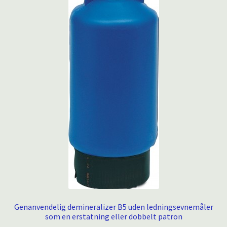
Genanvendelig demineralizer B5 uden ledningsevnemåler
som en erstatning eller dobbelt patron