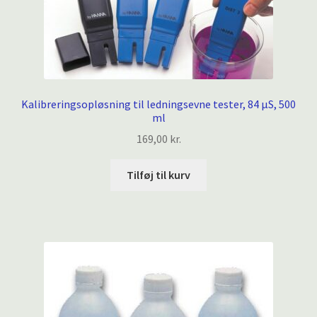
varesiden
Kalibreringsopløsning til ledningsevne tester, 84 µS, 500
ml
169,00
kr.
Tilføj til kurv