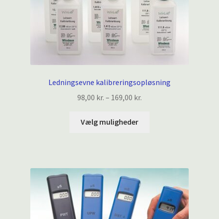
Ledningsevne kalibreringsopløsning
Prisinterval:
98,00
kr.
–
169,00
kr.
98,00 kr.
Dette
til
Vælg muligheder
vare
169,00 kr.
har
flere
varianter.
Mulighederne
kan
vælges
på