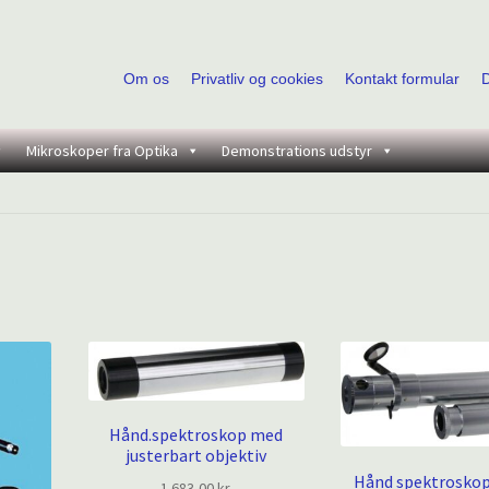
Om os
Privatliv og cookies
Kontakt formular
Mikroskoper fra Optika
Demonstrations udstyr
Hånd.spektroskop med
justerbart objektiv
Hånd spektrosko
1.683,00
kr.