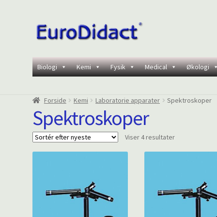
Spring
Spring
til
til
navigation
indhold
Biologi
Kemi
Fysik
Medical
Økologi
Forside
Kemi
Laboratorie apparater
Spektroskoper
Spektroskoper
Sorteret
Viser 4 resultater
efter
seneste