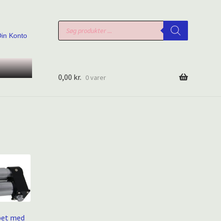
Products
search
Din Konto
0,00
kr.
0 varer
pet med