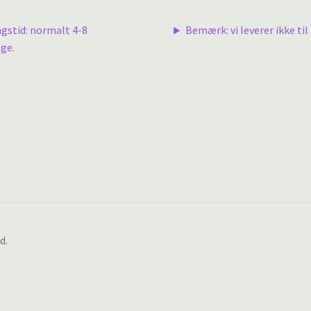
ngstid: normalt 4-8
Bemærk: vi leverer ikke til 
ge.
d.