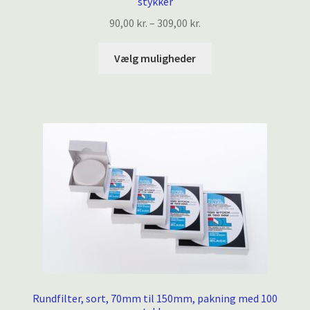
stykker
Prisinterval:
90,00
kr.
–
309,00
kr.
90,00 kr.
Dette
til
Vælg muligheder
vare
309,00 kr.
har
flere
varianter.
Mulighederne
kan
vælges
på
varesiden
Rundfilter, sort, 70mm til 150mm, pakning med 100