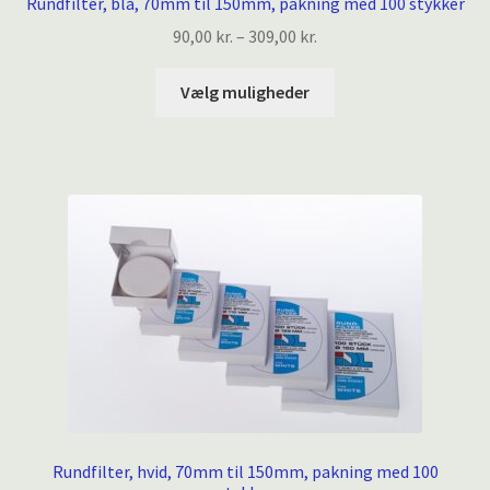
Rundfilter, blå, 70mm til 150mm, pakning med 100 stykker
Prisinterval:
90,00
kr.
–
309,00
kr.
90,00 kr.
Dette
til
Vælg muligheder
vare
309,00 kr.
har
flere
varianter.
Mulighederne
kan
vælges
på
varesiden
Rundfilter, hvid, 70mm til 150mm, pakning med 100