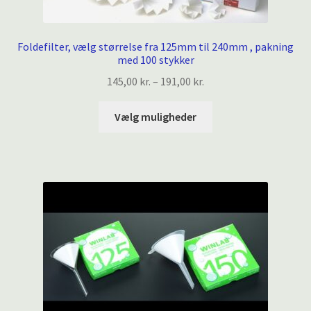
Foldefilter, vælg størrelse fra 125mm til 240mm , pakning
med 100 stykker
Prisinterval:
145,00
kr.
–
191,00
kr.
145,00 kr.
Dette
til
Vælg muligheder
vare
191,00 kr.
har
flere
varianter.
Mulighederne
kan
vælges
på
varesiden