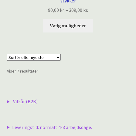
stykker
Prisinterval:
90,00
kr.
–
309,00
kr.
90,00 kr.
Dette
til
Vælg muligheder
vare
309,00 kr.
har
flere
varianter.
Mulighederne
kan
Sorteret
Viser 7 resultater
vælges
efter
på
seneste
varesiden
Vilkår (B2B):
Leveringstid: normalt 4-8 arbejdsdage.