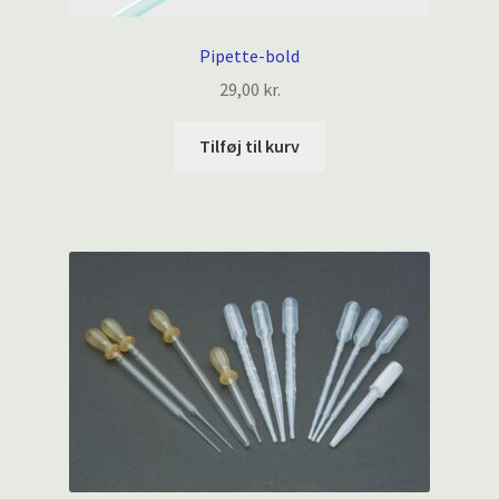
Pipette-bold
29,00
kr.
Tilføj til kurv