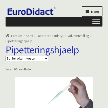
Spring
Spring
Menu
til
til
navigation
indhold
Om os
Forside
Kemi
Laboratorie udstyr
Volumenmåling
Pipetteringshjaelp
Privatliv og cookies
Pipetteringshjaelp
Kontakt formular
Sorteret
Viser 20 resultater
Din Konto
efter
seneste