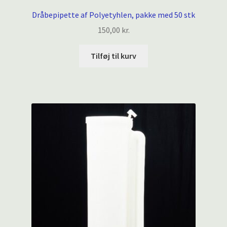
Dråbepipette af Polyetyhlen, pakke med 50 stk
150,00
kr.
Tilføj til kurv