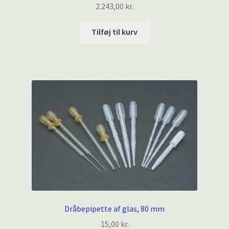
2.243,00
kr.
Tilføj til kurv
Dråbepipette af glas, 80 mm
15,00
kr.