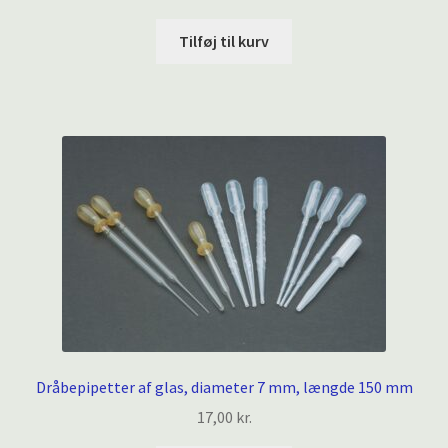
Tilføj til kurv
Dråbepipetter af glas, diameter 7 mm, længde 150 mm
17,00
kr.