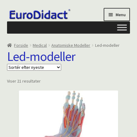
Spring
Spring
Menu
til
til
navigation
indhold
Om os
Forside
Medical
Anatomiske Modeller
Led-modeller
Led-modeller
Privatliv og cookies
Kontakt formular
Sorteret
Viser 21 resultater
efter
Din Konto
seneste