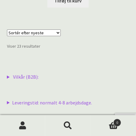
Tilføj til kurv
Sorteret
Viser 23 resultater
efter
seneste
Vilkår (B2B):
Leveringstid: normalt 4-8 arbejdsdage.
0
Bemærk: vi leverer ikke til private.
Products
search