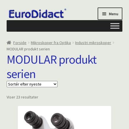
Spring
Spring
Menu
til
til
navigation
indhold
Om os
Forside
Mikroskoper fra Optika
Industri mikroskoper
MODULAR produkt serien
Privatliv og cookies
MODULAR produkt
serien
Kontakt formular
Din Konto
Sorteret
Viser 23 resultater
efter
seneste