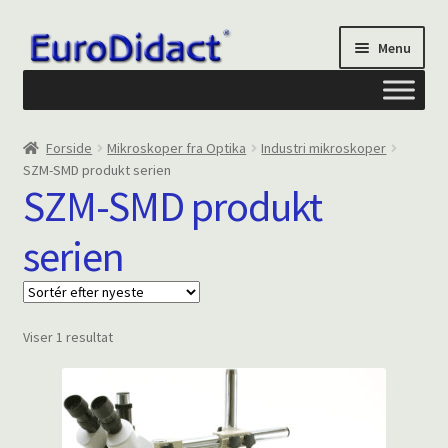
Spring
Spring
Menu
til
til
navigation
indhold
Om os
Forside
Mikroskoper fra Optika
Industri mikroskoper
SZM-SMD produkt serien
Privatliv og cookies
SZM-SMD produkt
serien
Kontakt formular
Din Konto
Viser 1 resultat