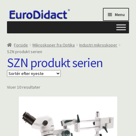
Spring
Spring
Menu
til
til
navigation
indhold
Om os
Forside
Mikroskoper fra Optika
Industri mikroskoper
SZN produkt serien
Privatliv og cookies
SZN produkt serien
Kontakt formular
Sorteret
Viser 10 resultater
Din Konto
efter
seneste