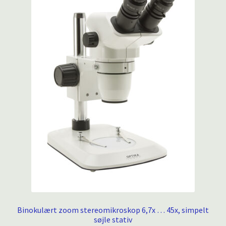
Binokulært zoom stereomikroskop 6,7x … 45x, simpelt
søjle stativ