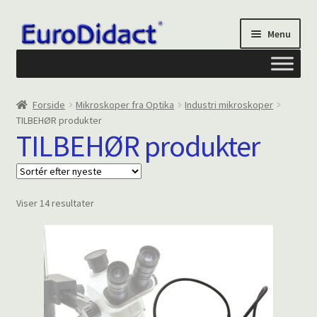
Spring
Spring
Menu
til
til
navigation
indhold
Om os
Forside
Mikroskoper fra Optika
Industri mikroskoper
TILBEHØR produkter
Privatliv og cookies
TILBEHØR produkter
Kontakt formular
Sorteret
Viser 14 resultater
Din Konto
efter
seneste