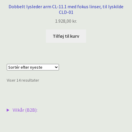
Dobbelt lysleder arm CL-11.1 med fokus linser, til lyskilde
CLD-01
1.928,00
kr.
Tilføj til kurv
Sorteret
Viser 14 resultater
efter
seneste
Vilkår (B2B):