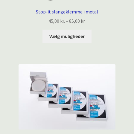
Stop-it slangeklemme i metal
Prisinterval:
45,00
kr.
–
85,00
kr.
45,00 kr.
Dette
til
Vælg muligheder
vare
85,00 kr.
har
flere
varianter.
Mulighederne
kan
vælges
på
varesiden