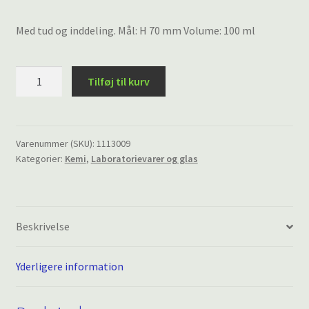
Med tud og inddeling. Mål: H 70 mm Volume: 100 ml
Bægerglas
Tilføj til kurv
LavForm,
Duran®-
Glas,
100
Varenummer (SKU):
1113009
Kategorier:
Kemi
,
Laboratorievarer og glas
ml
antal
Beskrivelse
Yderligere information