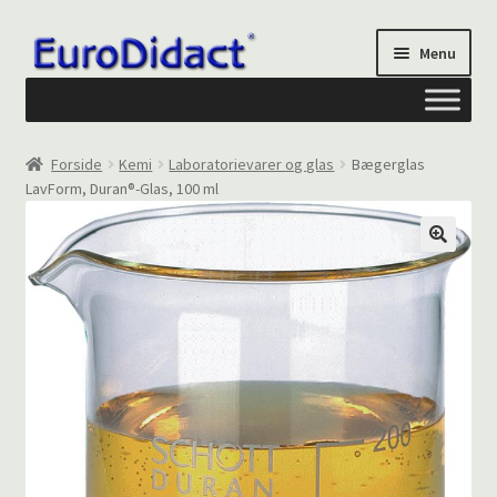
Spring
Spring
Menu
til
til
navigation
indhold
Om os
Forside
Kemi
Laboratorievarer og glas
Bægerglas
LavForm, Duran®-Glas, 100 ml
Privatliv og cookies
Kontakt formular
Din Konto