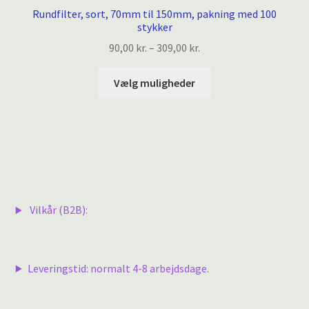
Rundfilter, sort, 70mm til 150mm, pakning med 100
stykker
Prisinterval:
90,00
kr.
–
309,00
kr.
90,00 kr.
Dette
til
Vælg muligheder
vare
309,00 kr.
har
flere
varianter.
Mulighederne
kan
vælges
Vilkår (B2B):
på
varesiden
Leveringstid: normalt 4-8 arbejdsdage.