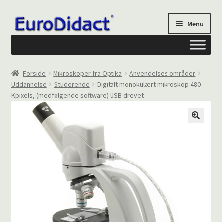
Spring
Spring
Menu
til
til
navigation
indhold
Om os
Forside
Mikroskoper fra Optika
Anvendelses områder
Uddannelse
Studerende
Digitalt monokulært mikroskop 480
Privatliv og cookies
Kpixels, (medfølgende software) USB drevet
Kontakt formular
Din Konto