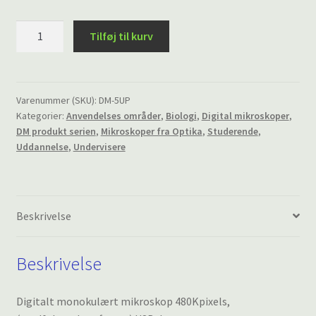
Digitalt
Tilføj til kurv
monokulært
mikroskop
480
Kpixels,
Varenummer (SKU):
DM-5UP
Kategorier:
Anvendelses områder
,
Biologi
,
Digital mikroskoper
,
(medfølgende
DM produkt serien
,
Mikroskoper fra Optika
,
Studerende
,
software)
Uddannelse
,
Undervisere
USB
drevet
antal
Beskrivelse
Beskrivelse
Digitalt monokulært mikroskop 480Kpixels,