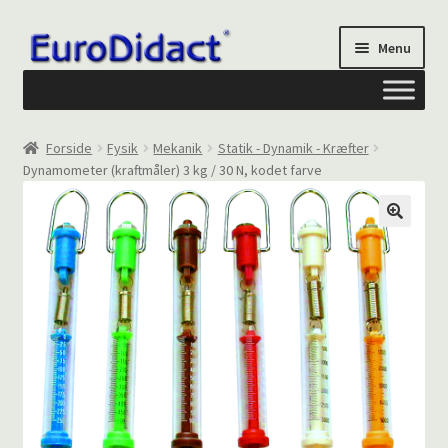
Spring
Spring
Menu
til
til
navigation
indhold
Om os
Forside
Fysik
Mekanik
Statik - Dynamik - Kræfter
Dynamometer (kraftmåler) 3 kg / 30 N, kodet farve
Privatliv og cookies
Kontakt formular
Din Konto