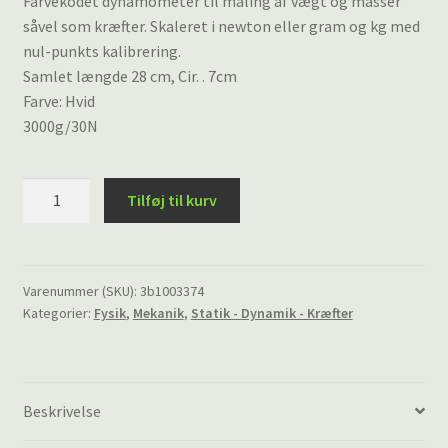
Farvekodet dynamometer til måling af vægt og masser
såvel som kræfter. Skaleret i newton eller gram og kg med
nul-punkts kalibrering.
Samlet længde 28 cm, Cir. . 7cm
Farve: Hvid
3000g/30N
Dynamometer
Tilføj til kurv
(kraftmåler)
3
kg
/
Varenummer (SKU):
3b1003374
Kategorier:
Fysik
,
Mekanik
,
Statik - Dynamik - Kræfter
30
N,
kodet
farve
Beskrivelse
antal