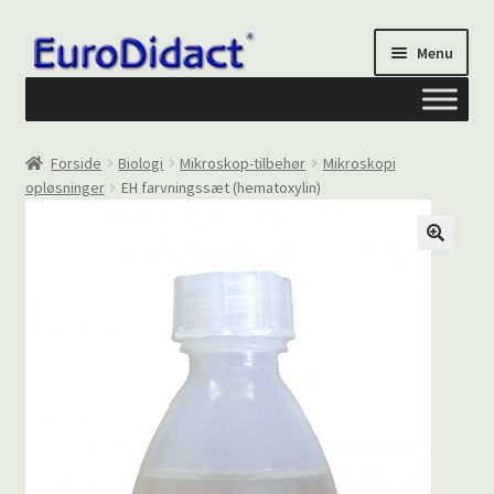
Spring
Spring
Menu
til
til
navigation
indhold
Om os
Forside
Biologi
Mikroskop-tilbehør
Mikroskopi
opløsninger
EH farvningssæt (hematoxylin)
Privatliv og cookies
Kontakt formular
Din Konto