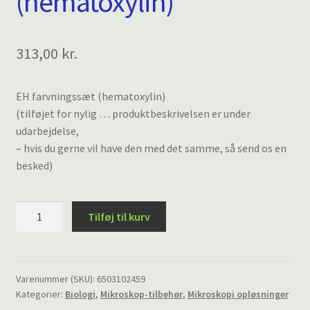
(hematoxylin)
313,00
kr.
EH farvningssæt (hematoxylin)
(tilføjet for nylig … produktbeskrivelsen er under
udarbejdelse,
– hvis du gerne vil have den med det samme, så send os en
besked)
EH
Tilføj til kurv
farvningssæt
(hematoxylin)
antal
Varenummer (SKU):
6503102459
Kategorier:
Biologi
,
Mikroskop-tilbehør
,
Mikroskopi opløsninger