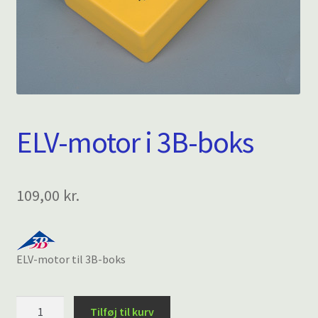
ELV-motor i 3B-boks
109,00
kr.
ELV-motor til 3B-boks
ELV-
Tilføj til kurv