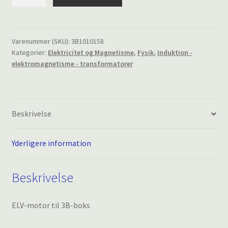
motor
i
3B-
boks
Varenummer (SKU):
3B1010158
Kategorier:
Elektricitet og Magnetisme
,
Fysik
,
Induktion -
antal
elektromagnetisme - transformatorer
Beskrivelse
Yderligere information
Beskrivelse
ELV-motor til 3B-boks