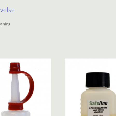
ivelse
øsning