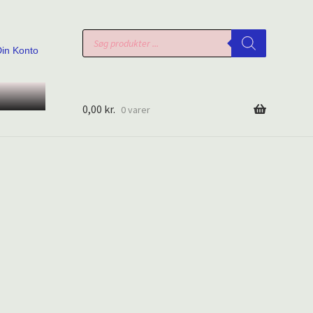
Products
search
Din Konto
0,00
kr.
0 varer