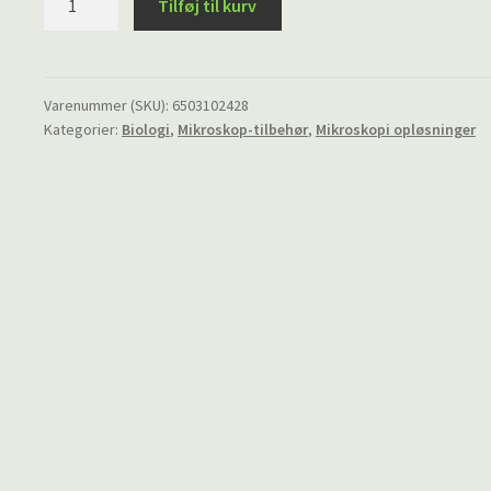
Tilføj til kurv
antal
Varenummer (SKU):
6503102428
Kategorier:
Biologi
,
Mikroskop-tilbehør
,
Mikroskopi opløsninger