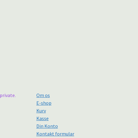
private.
Om os
E-shop
Kurv
Kasse
Din Konto
Kontakt formular