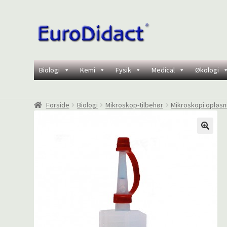
Spring
Spring
til
til
navigation
indhold
Biologi
Kemi
Fysik
Medical
Økologi
Forside
Biologi
Mikroskop-tilbehør
Mikroskopi opløsn