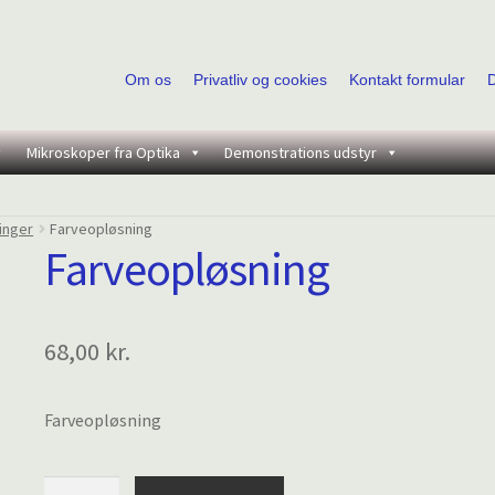
Om os
Privatliv og cookies
Kontakt formular
Mikroskoper fra Optika
Demonstrations udstyr
inger
Farveopløsning
Farveopløsning
68,00
kr.
Farveopløsning
Farveopløsning