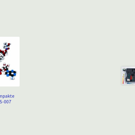
ompakte
S-007