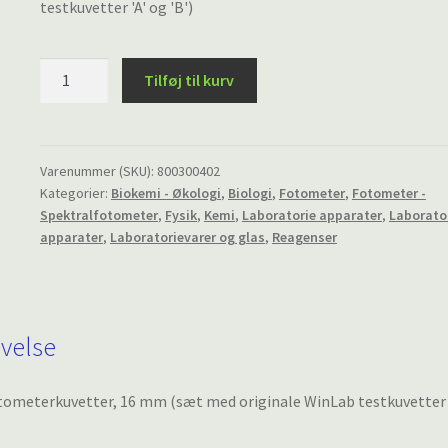
testkuvetter 'A' og 'B')
Fotometerglas
Tilføj til kurv
(prøveglas
1
x
'A'
Varenummer (SKU):
800300402
Kategorier:
Biokemi - Økologi
,
Biologi
,
Fotometer
,
Fotometer -
og
Spektralfotometer
,
Fysik
,
Kemi
,
Laboratorie apparater
,
Laborato
1
apparater
,
Laboratorievarer og glas
,
Reagenser
x
'B')
antal
ivelse
ometerkuvetter, 16 mm (sæt med originale WinLab testkuvetter ‘A