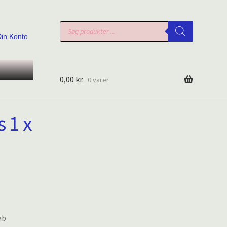
Products
search
Din Konto
0,00
kr.
0 varer
 1 x
ab