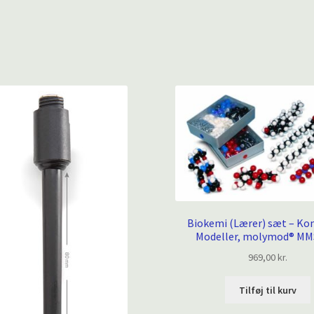
Biokemi (Lærer) sæt – K
Modeller, molymod® MM
969,00
kr.
Tilføj til kurv