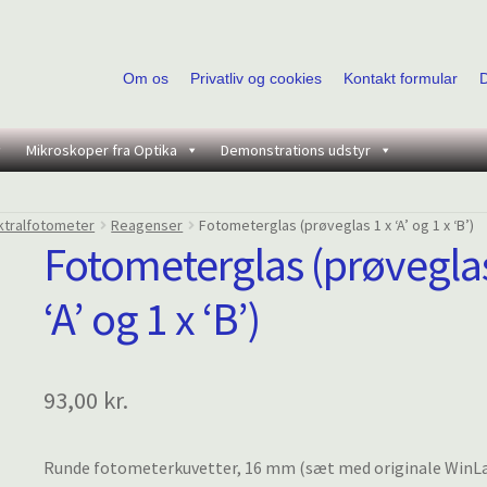
Om os
Privatliv og cookies
Kontakt formular
Mikroskoper fra Optika
Demonstrations udstyr
ktralfotometer
Reagenser
Fotometerglas (prøveglas 1 x ‘A’ og 1 x ‘B’)
Fotometerglas (prøveglas
‘A’ og 1 x ‘B’)
93,00
kr.
Runde fotometerkuvetter, 16 mm (sæt med originale WinL