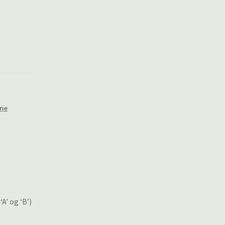
rie
’ og ‘B’)