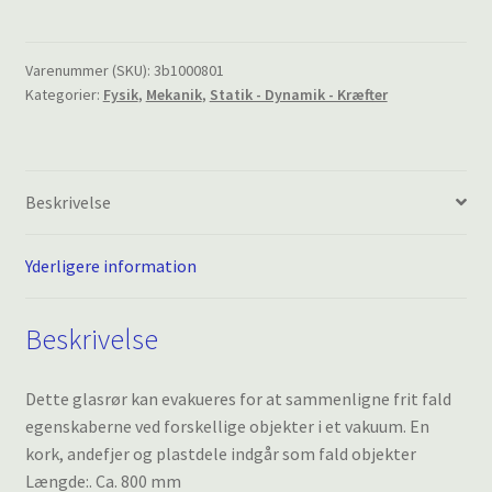
rør
antal
Varenummer (SKU):
3b1000801
Kategorier:
Fysik
,
Mekanik
,
Statik - Dynamik - Kræfter
Beskrivelse
Yderligere information
Beskrivelse
Dette glasrør kan evakueres for at sammenligne frit fald
egenskaberne ved forskellige objekter i et vakuum. En
kork, andefjer og plastdele indgår som fald objekter
Længde:. Ca. 800 mm