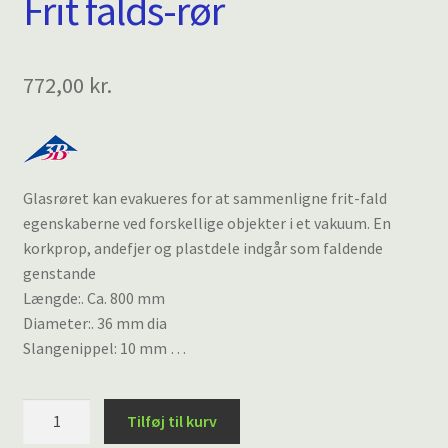
Frit falds-rør
772,00
kr.
Glasrøret kan evakueres for at sammenligne frit-fald
egenskaberne ved forskellige objekter i et vakuum. En
korkprop, andefjer og plastdele indgår som faldende
genstande
Længde:. Ca. 800 mm
Diameter:. 36 mm dia
Slangenippel: 10 mm …
Frit
Tilføj til kurv
falds-