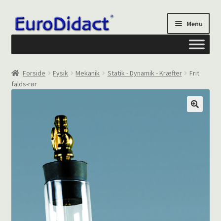
Spring
Spring
Menu
til
til
navigation
indhold
Om os
Forside
Fysik
Mekanik
Statik - Dynamik - Kræfter
Frit
falds-rør
Privatliv og cookies
Kontakt formular
Din Konto