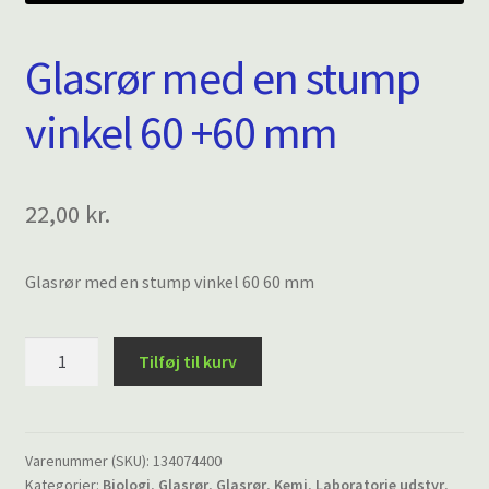
Glasrør med en stump
vinkel 60 +60 mm
22,00
kr.
Glasrør med en stump vinkel 60 60 mm
Glasrør
Tilføj til kurv
med
en
stump
vinkel
Varenummer (SKU):
134074400
Kategorier:
Biologi
,
Glasrør
,
Glasrør
,
Kemi
,
Laboratorie udstyr
,
60