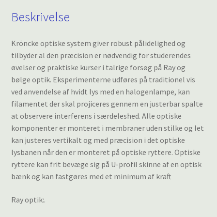
Beskrivelse
Kröncke optiske system giver robust pålidelighed og
tilbyder al den præcision er nødvendig for studerendes
øvelser og praktiske kurser i talrige forsøg på Ray og
bølge optik. Eksperimenterne udføres på traditionel vis
ved anvendelse af hvidt lys med en halogenlampe, kan
filamentet der skal projiceres gennem en justerbar spalte
at observere interferens i særdeleshed. Alle optiske
komponenter er monteret i membraner uden stilke og let
kan justeres vertikalt og med præcision i det optiske
lysbanen når den er monteret på optiske ryttere. Optiske
ryttere kan frit bevæge sig på U-profil skinne af en optisk
bænk og kan fastgøres med et minimum af kraft
Ray optik:.