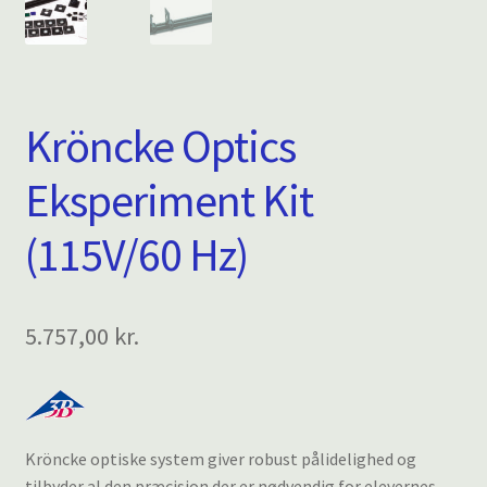
Kröncke Optics
Eksperiment Kit
(115V/60 Hz)
5.757,00
kr.
Kröncke optiske system giver robust pålidelighed og
tilbyder al den præcision der er nødvendig for elevernes