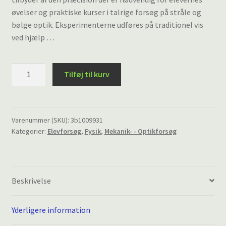
øvelser og praktiske kurser i talrige forsøg på stråle og
bølge optik. Eksperimenterne udføres på traditionel vis
ved hjælp …
Kröncke
Tilføj til kurv
Optics
Eksperiment
Kit
(115V/60
Varenummer (SKU):
3b1009931
Kategorier:
Elevforsøg
,
Fysik
,
Mekanik- - Optikforsøg
Hz)
antal
Beskrivelse
Yderligere information