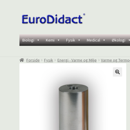
Spring
Spring
til
til
navigation
indhold
Biologi
Kemi
Fysik
Medical
Økologi
Forside
Fysik
Energi - Varme og Miljø
Varme og Termo