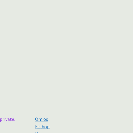
private.
Om os
E-shop