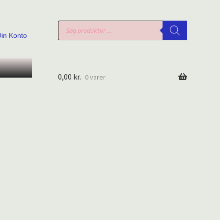
Products
search
Din Konto
0,00
kr.
0 varer