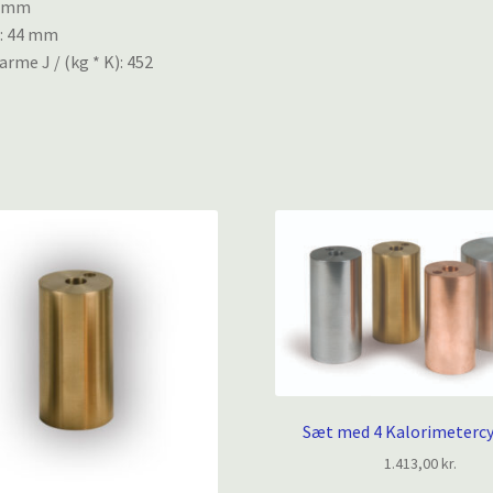
2 mm
: 44 mm
arme J / (kg * K): 452
Sæt med 4 Kalorimetercy
1.413,00
kr.