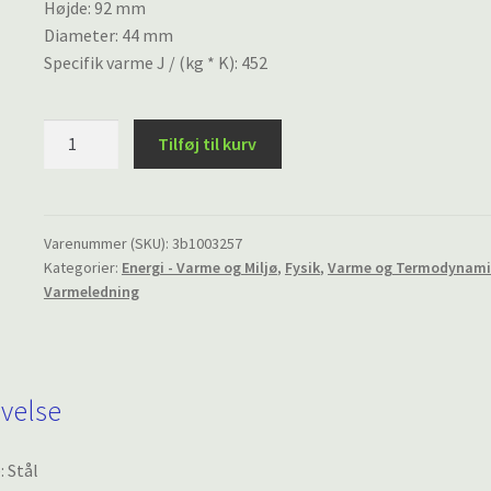
Højde: 92 mm
Diameter: 44 mm
Specifik varme J / (kg * K): 452
Kalorimetercylinder,
Tilføj til kurv
Stål
antal
Varenummer (SKU):
3b1003257
Kategorier:
Energi - Varme og Miljø
,
Fysik
,
Varme og Termodynami
Varmeledning
ivelse
: Stål