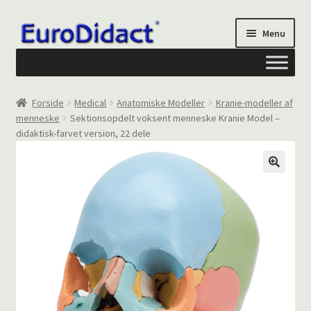
Spring
Spring
Menu
til
til
navigation
indhold
Om os
Forside
Medical
Anatomiske Modeller
Kranie-modeller af
menneske
Sektionsopdelt voksent menneske Kranie Model –
Privatliv og cookies
didaktisk-farvet version, 22 dele
Kontakt formular
Din Konto