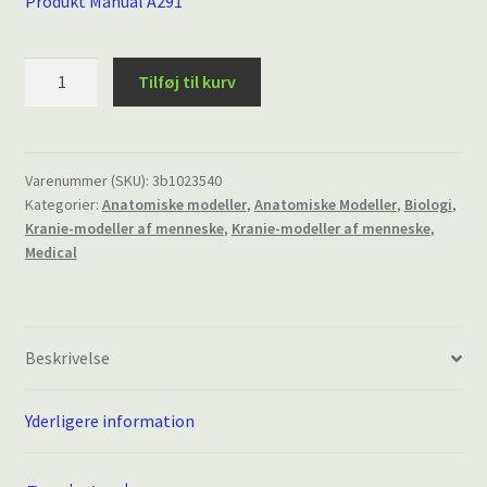
Produkt Manual
A291
Sektionsopdelt
Tilføj til kurv
voksent
menneske
Kranie
Model
Varenummer (SKU):
3b1023540
Kategorier:
Anatomiske modeller
,
Anatomiske Modeller
,
Biologi
,
-
Kranie-modeller af menneske
,
Kranie-modeller af menneske
,
didaktisk-
Medical
farvet
version,
22
dele
Beskrivelse
antal
Yderligere information