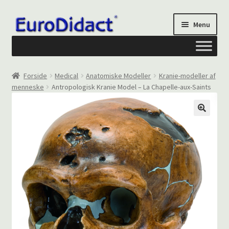
Spring
Spring
Menu
til
til
navigation
indhold
Om os
Forside
Medical
Anatomiske Modeller
Kranie-modeller af
menneske
Antropologisk Kranie Model – La Chapelle-aux-Saints
Privatliv og cookies
Kontakt formular
Din Konto