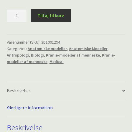
Antropologisk
Tilføj til kurv
Kranie
Model
-
La
Varenummer (SKU):
3b1001294
Kategorier:
Anatomiske modeller
,
Anatomiske Modeller
,
Chapelle-
Antropologi
,
Biologi
,
Kranie-modeller af menneske
,
Kranie-
aux-
modeller af menneske
,
Medical
Saints
antal
Beskrivelse
Yderligere information
Beskrivelse