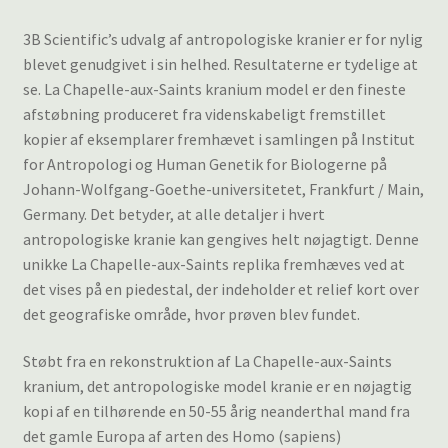
3B Scientific’s udvalg af antropologiske kranier er for nylig
blevet genudgivet i sin helhed. Resultaterne er tydelige at
se. La Chapelle-aux-Saints kranium model er den fineste
afstøbning produceret fra videnskabeligt fremstillet
kopier af eksemplarer fremhævet i samlingen på Institut
for Antropologi og Human Genetik for Biologerne på
Johann-Wolfgang-Goethe-universitetet, Frankfurt / Main,
Germany. Det betyder, at alle detaljer i hvert
antropologiske kranie kan gengives helt nøjagtigt. Denne
unikke La Chapelle-aux-Saints replika fremhæves ved at
det vises på en piedestal, der indeholder et relief kort over
det geografiske område, hvor prøven blev fundet.
Støbt fra en rekonstruktion af La Chapelle-aux-Saints
kranium, det antropologiske model kranie er en nøjagtig
kopi af en tilhørende en 50-55 årig neanderthal mand fra
det gamle Europa af arten des Homo (sapiens)