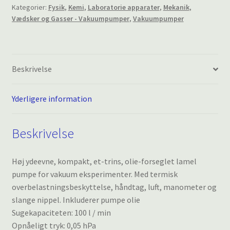
Kategorier:
Fysik
,
Kemi
,
Laboratorie apparater
,
Mekanik
,
Vædsker og Gasser - Vakuumpumper
,
Vakuumpumper
Beskrivelse
Yderligere information
Beskrivelse
Høj ydeevne, kompakt, et-trins, olie-forseglet lamel
pumpe for vakuum eksperimenter. Med termisk
overbelastningsbeskyttelse, håndtag, luft, manometer og
slange nippel. Inkluderer pumpe olie
Sugekapaciteten: 100 l / min
Opnåeligt tryk: 0,05 hPa