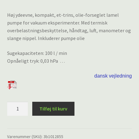
Høj ydeevne, kompakt, et-trins, olie-forseglet lamel
pumpe for vakuum eksperimenter. Med termisk
overbelastningsbeskyttelse, håndtag, luft, manometer og
slange nippel. Inkluderer pumpe olie
Sugekapaciteten: 100 l / min
Opnåeligt tryk: 0,03 hPa …
dansk vejledning
Lamel
Tilføj til kurv
Vakuumpumpe,
100
l/m
antal
Varenummer (SKU):
3b1012855