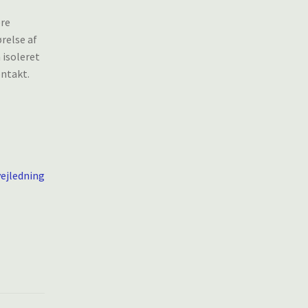
ere
relse af
 isoleret
ontakt.
vejledning