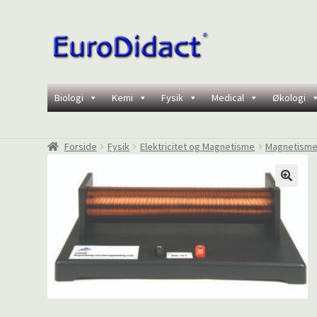
Spring
Spring
til
til
navigation
indhold
Biologi
Kemi
Fysik
Medical
Økologi
Forside
Fysik
Elektricitet og Magnetisme
Magnetism