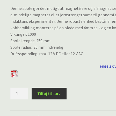
Denne spole gør det muligt at magnetisere og afmagnetis
almindelige magneter eller jernstænger samt til gennemfø
induktans eksperimenter. Denne robuste enhed består af en
kobbervikling monteret på en plade med 4mm stik og en k
Viklinger: 1000
Spole længde: 250 mm
Spole radius: 35 mm indvendig
Driftsspænding: max. 12 V DC eller 12 V AC
engelsk 
Magnetiserings-
Tilføj til kurv
og
Afmagnetiserings-
spole