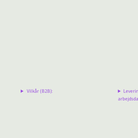
Vilkår (B2B):
Leveri
arbejdsda