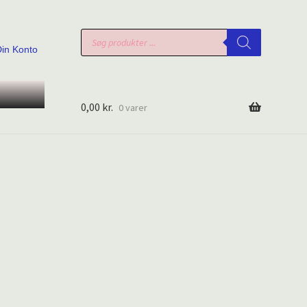
Products
search
Din Konto
0,00
kr.
0 varer