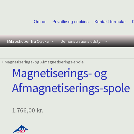
Om os
Privatliv og cookies
Kontakt formular
Mikroskoper fra Optika
Demonstrations udstyr
e
Magnetiserings- og Afmagnetiserings-spole
Magnetiserings- og
Afmagnetiserings-spole
1.766,00
kr.