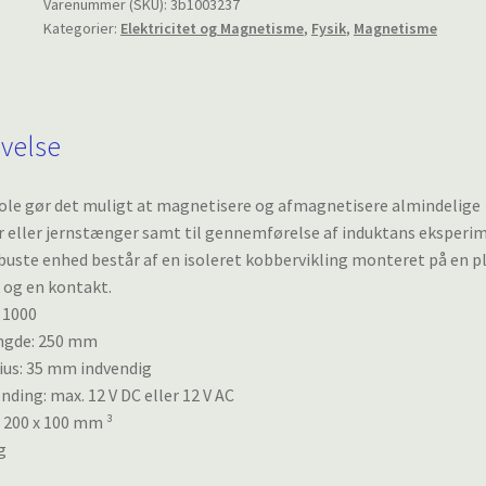
antal
Varenummer (SKU):
3b1003237
Kategorier:
Elektricitet og Magnetisme
,
Fysik
,
Magnetisme
ivelse
ole gør det muligt at magnetisere og afmagnetisere almindelige
eller jernstænger samt til gennemførelse af induktans eksperim
uste enhed består af en isoleret kobbervikling monteret på en 
 og en kontakt.
: 1000
ngde: 250 mm
ius: 35 mm indvendig
nding: max. 12 V DC eller 12 V AC
x 200 x 100 mm ³
g