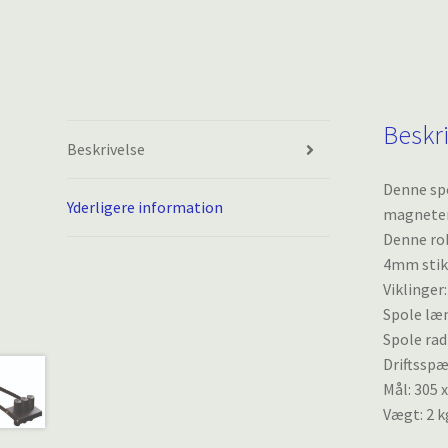
Beskr
Beskrivelse
Denne sp
Yderligere information
magneter 
Denne rob
4mm stik
Viklinger
Spole læ
Spole rad
Driftsspæ
Mål: 305 
Vægt: 2 k