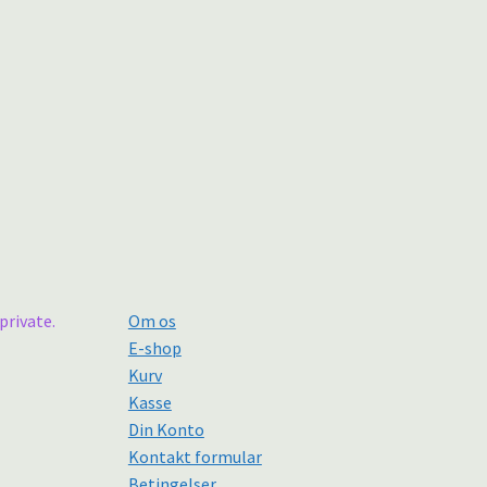
private.
Om os
E-shop
Kurv
Kasse
Din Konto
Kontakt formular
Betingelser