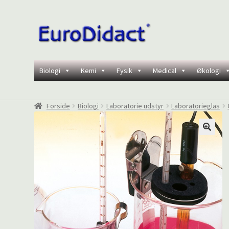
Spring
Spring
til
til
navigation
indhold
Biologi
Kemi
Fysik
Medical
Økologi
Forside
Biologi
Laboratorie udstyr
Laboratorieglas