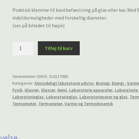
Praktisk klemme til kantbefæstning på glas eller kar. Med 
indstiksmuligheder med forskellig diameter.
(ses på billedet til højre)
Hurtig-
Tilføj til kurv
klemme
til
termometer,
elektroder
Varenummer (SKU):
310117065
Kategorier:
Almindeligt laboratorie udstyr
,
Biologi
,
Energi - Varme
og
Fysik
,
Glasrør
,
Glasrør
,
Kemi
,
Laboratorie apparater
,
Laboratorie
glasrør
Laboratorieglas
,
Laboratorieglas
,
Laboratorievarer og glas
,
Ter
antal
Termometer
,
Termometer
,
Varme og Termodynamik
ivelse