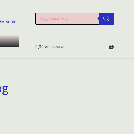
Products
search
Din Konto
0,00
kr.
0 varer
og