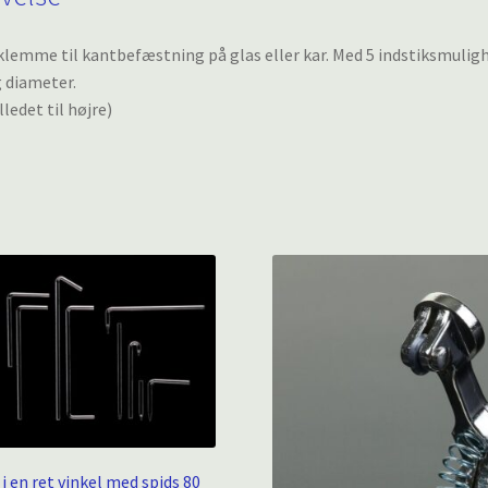
klemme til kantbefæstning på glas eller kar. Med 5 indstiksmuli
g diameter.
lledet til højre)
 i en ret vinkel med spids 80