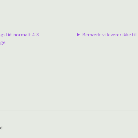
ngstid: normalt 4-8
Bemærk: vi leverer ikke til 
ge.
d.