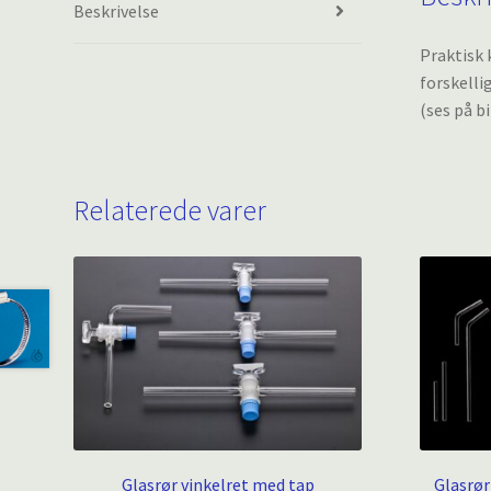
Beskrivelse
Praktisk 
forskelli
(ses på bi
Relaterede varer
Glasrør vinkelret med tap
Glasrør