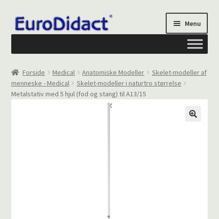
Spring
Spring
Menu
til
til
navigation
indhold
Om os
Forside
Medical
Anatomiske Modeller
Skelet-modeller af
menneske - Medical
Skelet-modeller i naturtro størrelse
Privatliv og cookies
Metalstativ med 5 hjul (fod og stang) til A13/15
Kontakt formular
Din Konto