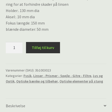
ring for at forhindre skader på linsen
Holder:. 130 mm dia
Aksel:. 10 mm dia
Fokus længde: 150 mm
blænde diameter: 50 mm
Konveks
Tilføj til kurv
linse
på
stang
f
Varenummer (SKU):
3b1003023
Kategorier:
Fysik
,
Linser - Prismer - Spejle - Gitre - Filtre
,
Lys og
=
Optik
,
Optiske bænke og tilbehør
,
Optiske elementer på stang
+100
mm
antal
Beskrivelse