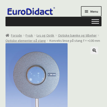
Spring
Spring
Menu
til
til
navigation
indhold
Om os
Forside
Fysik
Lys og Optik
Optiske bænke og tilbehør
Optiske elementer på stang
Konveks linse på stang f = +100 mm
Privatliv og cookies
Kontakt formular
Din Konto