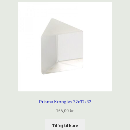
Prisma Kronglas 32x32x32
165,00
kr.
Tilføj til kurv