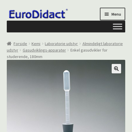
Spring
Spring
Menu
til
til
navigation
indhold
Om os
Forside
Kemi
Laboratorie udstyr
Almindeligt laboratorie
udstyr
Gasudviklings-apparater
Enkel gasudvikler for
Privatliv og cookies
studerende, 180mm
Kontakt formular
Din Konto