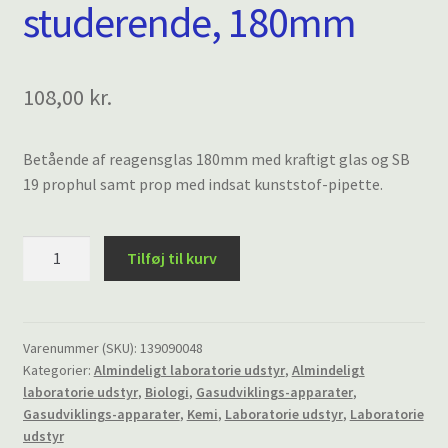
studerende, 180mm
108,00
kr.
Betående af reagensglas 180mm med kraftigt glas og SB
19 prophul samt prop med indsat kunststof-pipette.
Enkel
Tilføj til kurv
gasudvikler
for
studerende,
180mm
Varenummer (SKU):
139090048
Kategorier:
Almindeligt laboratorie udstyr
,
Almindeligt
antal
laboratorie udstyr
,
Biologi
,
Gasudviklings-apparater
,
Gasudviklings-apparater
,
Kemi
,
Laboratorie udstyr
,
Laboratorie
udstyr