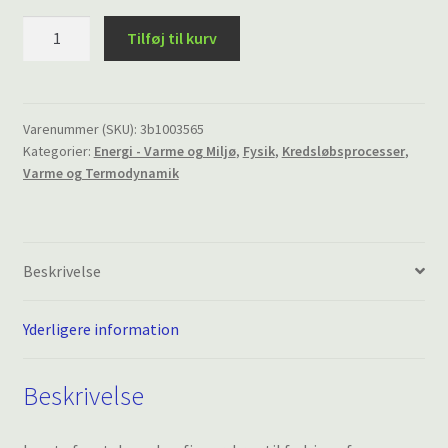
Alkohol-
Tilføj til kurv
brænder
antal
Varenummer (SKU):
3b1003565
Kategorier:
Energi - Varme og Miljø
,
Fysik
,
Kredsløbsprocesser
,
Varme og Termodynamik
Beskrivelse
Yderligere information
Beskrivelse