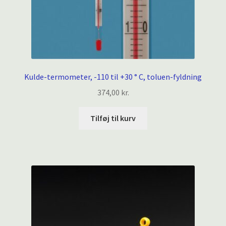
Kulde-termometer, -110 til +30 ° C, toluen-fyldning
374,00
kr.
Tilføj til kurv