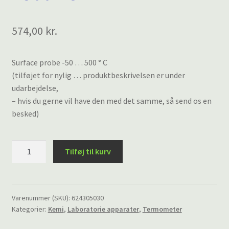
574,00
kr.
Surface probe -50 … 500 ° C
(tilføjet for nylig … produktbeskrivelsen er under
udarbejdelse,
– hvis du gerne vil have den med det samme, så send os en
besked)
Surface
Tilføj til kurv
probe
-50
...
+500
Varenummer (SKU):
624305030
Kategorier:
Kemi
,
Laboratorie apparater
,
Termometer
°
C