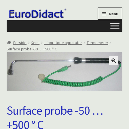
Spring
Spring
Menu
til
til
navigation
indhold
Om os
Forside
Kemi
Laboratorie apparater
Termometer
Surface probe -50 … +500 ° C
Privatliv og cookies
Kontakt formular
Din Konto
Surface probe -50 …
+500 ° C