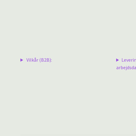
Vilkår (B2B):
Leveri
arbejdsda