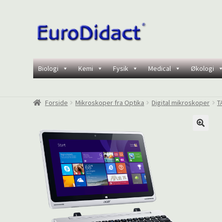
Spring
Spring
til
til
navigation
indhold
Biologi
Kemi
Fysik
Medical
Økologi
Forside
Mikroskoper fra Optika
Digital mikroskoper
T