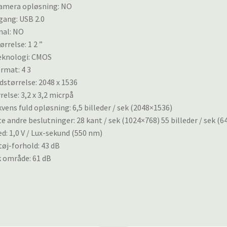
amera opløsning: NO
gang: USB 2.0
nal: NO
rrelse: 1 2 ”
eknologi: CMOS
ormat: 4 3
edstørrelse: 2048 x 1536
relse: 3,2 x 3,2 micrpå
kvens fuld opløsning: 6,5 billeder / sek (2048×1536)
e andre beslutninger: 28 kant / sek (1024×768) 55 billeder / sek (6
: 1,0 V / Lux-sekund (550 nm)
støj-forhold: 43 dB
 område: 61 dB