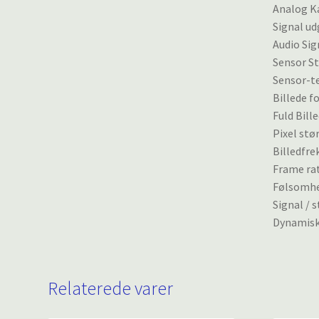
Analog K
Signal ud
Audio Sig
Sensor Stø
Sensor-t
Billede f
Fuld Bill
Pixel stør
Billedfre
Frame rat
Følsomhed
Signal / 
Dynamisk
Relaterede varer