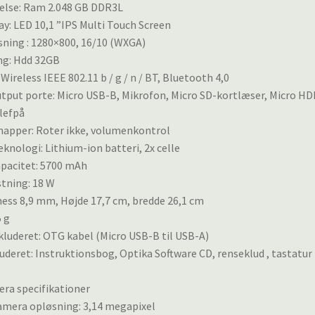
se: Ram 2.048 GB DDR3L
ay: LED 10,1 ”IPS Multi Touch Screen
ning : 1280×800, 16/10 (WXGA)
ng: Hdd 32GB
Wireless IEEE 802.11 b / g / n / BT, Bluetooth 4,0
utput porte: Micro USB-B, Mikrofon, Micro SD-kortlæser, Micro HD
lefpå
napper: Roter ikke, volumenkontrol
eknologi: Lithium-ion batteri, 2x celle
apacitet: 5700 mAh
tning: 18 W
ness 8,9 mm, Højde 17,7 cm, bredde 26,1 cm
 g
kluderet: OTG kabel (Micro USB-B til USB-A)
uderet: Instruktionsbog, Optika Software CD, renseklud , tastatu
ra specifikationer
amera opløsning: 3,14 megapixel