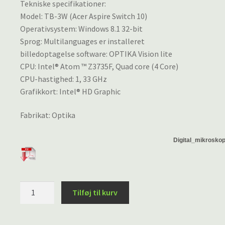
Tekniske specifikationer:
Model: TB-3W (Acer Aspire Switch 10)
Operativsystem: Windows 8.1 32-bit
Sprog: Multilanguages er installeret
billedoptagelse software: OPTIKA Vision lite
CPU: Intel® Atom ™ Z3735F, Quad core (4 Core)
CPU-hastighed: 1, 33 GHz
Grafikkort: Intel® HD Graphic
Fabrikat: Optika
Digital_mikrosko
Tablet
Tilføj til kurv
PC
med
indbygget