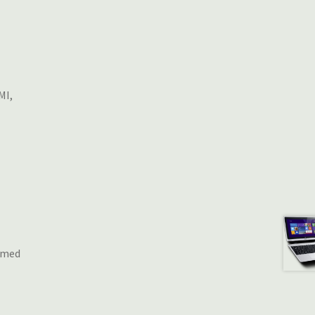
MI,
r med