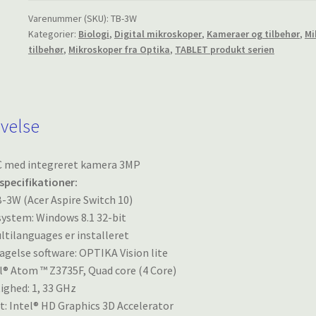
kamera
Varenummer (SKU):
TB-3W
Kategorier:
Biologi
,
Digital mikroskoper
,
Kameraer og tilbehør
,
Mi
3MP
tilbehør
,
Mikroskoper fra Optika
,
TABLET produkt serien
antal
ivelse
C med integreret kamera 3MP
specifikationer:
-3W (Acer Aspire Switch 10)
ystem: Windows 8.1 32-bit
ltilanguages er installeret
agelse software: OPTIKA Vision lite
l® Atom ™ Z3735F, Quad core (4 Core)
ghed: 1, 33 GHz
t: Intel® HD Graphics 3D Accelerator