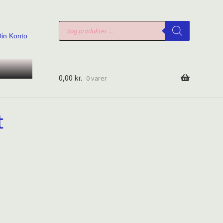
Products
search
Din Konto
0,00
kr.
0 varer
t