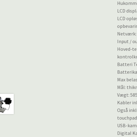
Hukommel
LCD displ
LCD opløs
opbevari
Netværk: 
Input / o
Hoved-te
kontrolk
Batteri T
Batterik
Max belas
Mål: thik
Vægt: 585
Kabler in
Også inkl
touchpad
USB-kame
Digital K