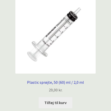
kan
vælges
på
varesiden
Plastic sprøjte, 50 (60) ml / 2,0 ml
29,00
kr.
Tilføj til kurv