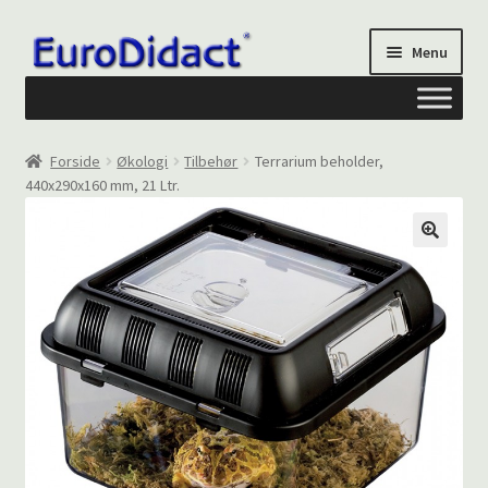
Spring
Spring
Menu
til
til
navigation
indhold
Om os
Forside
Økologi
Tilbehør
Terrarium beholder,
440x290x160 mm, 21 Ltr.
Privatliv og cookies
Kontakt formular
Din Konto