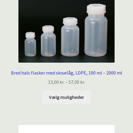
Bred hals flasker med skruelåg, LDPE, 100 ml – 2000 ml
Prisinterval:
13,00
kr.
–
57,00
kr.
13,00 kr.
Dette
til
Vælg muligheder
vare
57,00 kr.
har
flere
varianter.
Mulighederne