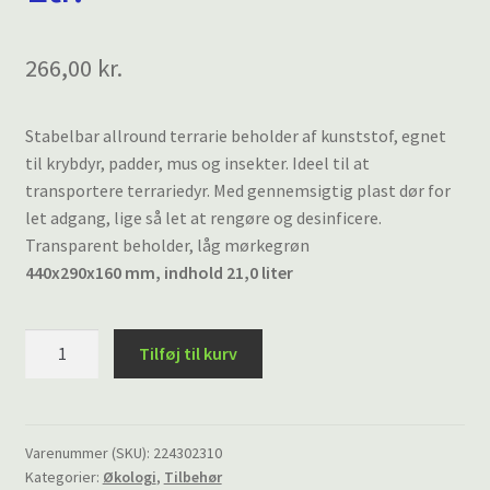
266,00
kr.
Stabelbar allround terrarie beholder af kunststof, egnet
til krybdyr, padder, mus og insekter. Ideel til at
transportere terrariedyr. Med gennemsigtig plast dør for
let adgang, lige så let at rengøre og desinficere.
Transparent beholder, låg mørkegrøn
440x290x160 mm, indhold 21,0 liter
Terrarium
Tilføj til kurv
beholder,
440x290x160
mm,
21
Varenummer (SKU):
224302310
Kategorier:
Økologi
,
Tilbehør
Ltr.