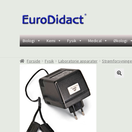
Spring
Spring
til
til
navigation
indhold
Biologi
Kemi
Fysik
Medical
Økologi
Forside
Fysik
Laboratorie apparater
Strømforsyninge