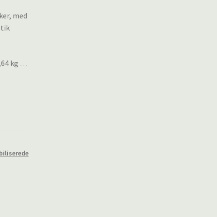
ker, med
tik
0,64 kg …
biliserede