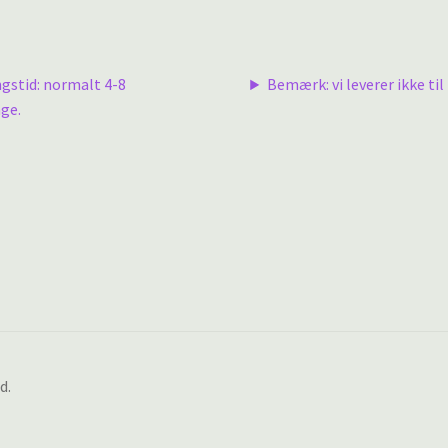
ngstid: normalt 4-8
Bemærk: vi leverer ikke til 
ge.
d.