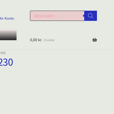
Products
search
Din Konto
0,00
kr.
0 varer
 Hz)
(230