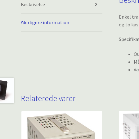
Beskrivelse
Enkel tra
Yderligere information
og to ka
Specifika
Ou
Må
Væ
Relaterede varer