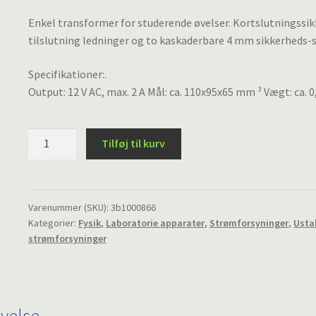
Enkel transformer for studerende øvelser. Kortslutningssik
tilslutning ledninger og to kaskaderbare 4 mm sikkerheds-s
Specifikationer:.
Output: 12 V AC, max. 2 A Mål: ca. 110x95x65 mm ³ Vægt: ca. 
Transformer
Tilføj til kurv
12
V,
25
VA
Varenummer (SKU):
3b1000866
Kategorier:
Fysik
,
Laboratorie apparater
,
Strømforsyninger
,
Usta
(230
strømforsyninger
V,
50/60
Hz)
antal
ivelse