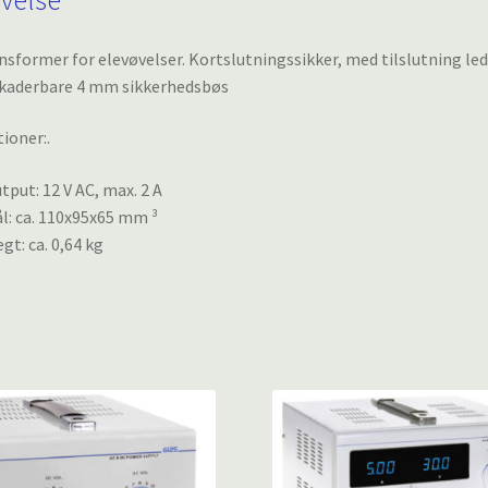
nsformer for elevøvelser. Kortslutningssikker, med tilslutning le
skaderbare 4 mm sikkerhedsbøs
tioner:.
tput: 12 V AC, max. 2 A
l: ca. 110x95x65 mm ³
gt: ca. 0,64 kg