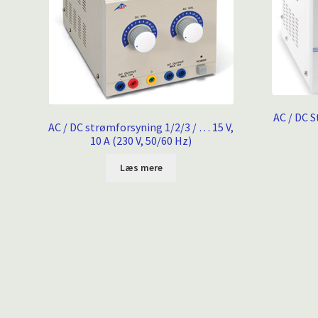
AC / DC S
AC / DC strømforsyning 1/2/3 / … 15 V,
10 A (230 V, 50/60 Hz)
Læs mere