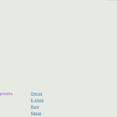
private.
Om os
E-shop
Kurv
Kasse