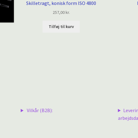
Skilletragt, konisk form ISO 4800
257,00
kr.
Tilføj til kurv
Vilkår (B2B):
Leveri
arbejdsda