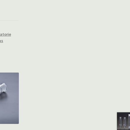
atorie
as