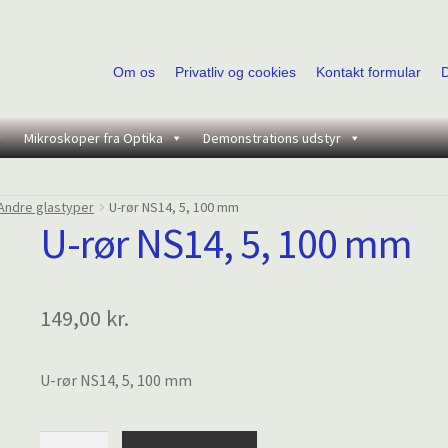
Om os
Privatliv og cookies
Kontakt formular
Mikroskoper fra Optika
Demonstrations udstyr
Andre glastyper
U-rør NS14, 5, 100 mm
U-rør NS14, 5, 100 mm
149,00
kr.
U-rør NS14, 5, 100 mm
U-