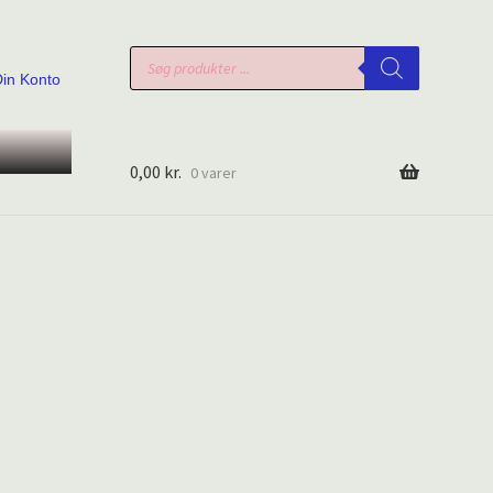
Products
search
Din Konto
0,00
kr.
0 varer