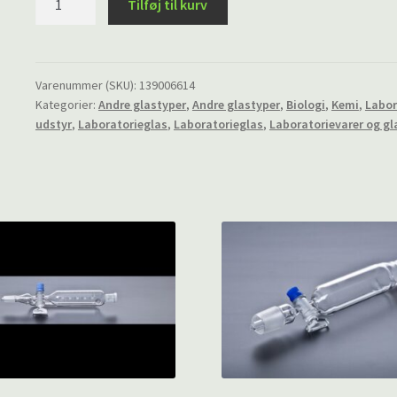
Tilføj til kurv
rør
NS14,
5,
100
Varenummer (SKU):
139006614
Kategorier:
Andre glastyper
,
Andre glastyper
,
Biologi
,
Kemi
,
Labor
mm
udstyr
,
Laboratorieglas
,
Laboratorieglas
,
Laboratorievarer og gl
antal