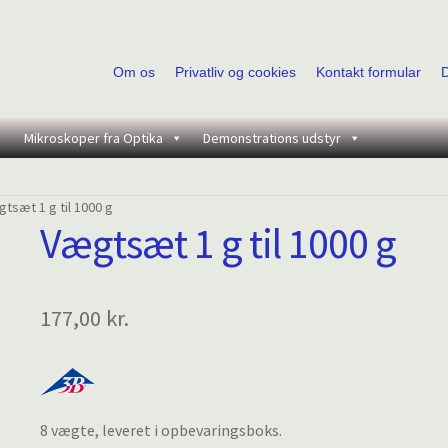
Om os
Privatliv og cookies
Kontakt formular
Mikroskoper fra Optika
Demonstrations udstyr
tsæt 1 g til 1000 g
Vægtsæt 1 g til 1000 g
177,00
kr.
8 vægte, leveret i opbevaringsboks.