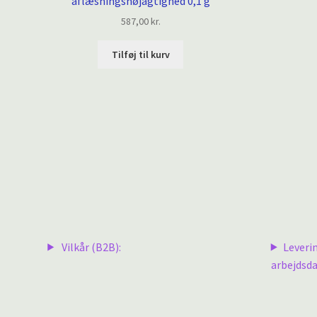
aflæsningsnøjagtighed 0,1 g
587,00
kr.
Tilføj til kurv
Vilkår (B2B):
Leveri
arbejdsda