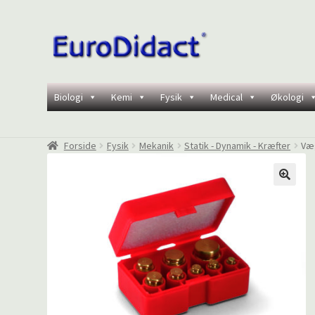
Spring
Spring
til
til
navigation
indhold
Biologi
Kemi
Fysik
Medical
Økologi
Forside
Fysik
Mekanik
Statik - Dynamik - Kræfter
Væg