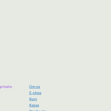
private.
Om os
E-shop
Kurv
Kasse