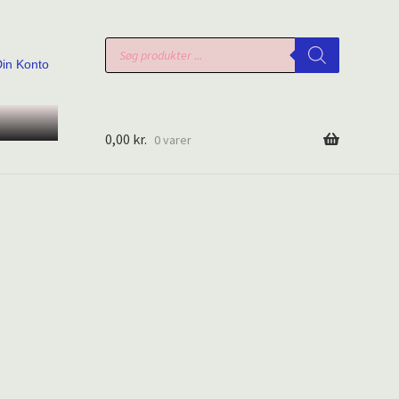
Products
search
Din Konto
0,00
kr.
0 varer