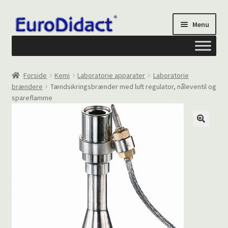
Spring
Spring
Menu
til
til
navigation
indhold
Om os
Forside
Kemi
Laboratorie apparater
Laboratorie
brændere
Tændsikringsbrænder med luft regulator, nåleventil og
Privatliv og cookies
spareflamme
Kontakt formular
Din Konto