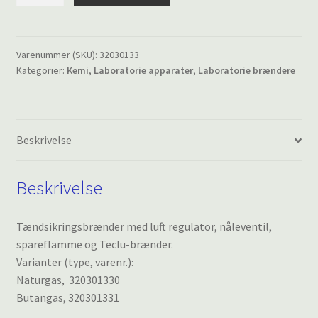
med
luft
regulator,
nåleventil
Varenummer (SKU):
32030133
Kategorier:
Kemi
,
Laboratorie apparater
,
Laboratorie brændere
og
spareflamme
antal
Beskrivelse
Beskrivelse
Tændsikringsbrænder med luft regulator, nåleventil,
spareflamme og Teclu-brænder.
Varianter (type, varenr.):
Naturgas, 320301330
Butangas, 320301331