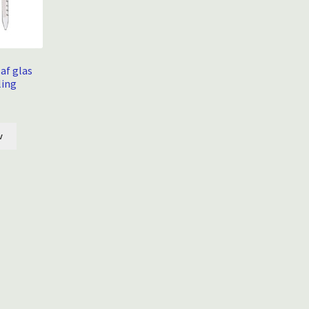
af glas
ling
v