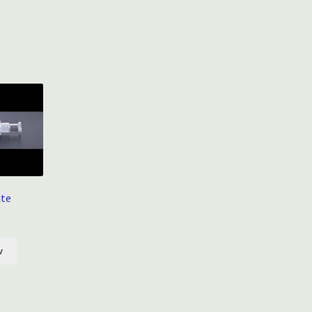
jte
v