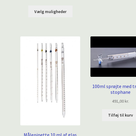
340,00 kr.
Dette
til
Vælg muligheder
vare
359,00 kr.
har
flere
varianter.
Mulighederne
kan
vælges
på
varesiden
100ml sprøjte med tr
stophane
491,00
kr.
Tilføj til kurv
Målepipette 10 ml af glas