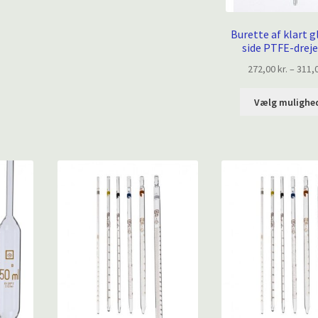
Burette af klart 
side PTFE-drej
272,00
kr.
–
311,
Vælg mulighe