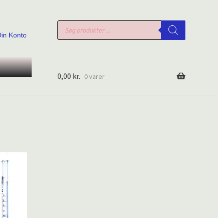
Products
search
Din Konto
0,00
kr.
0 varer