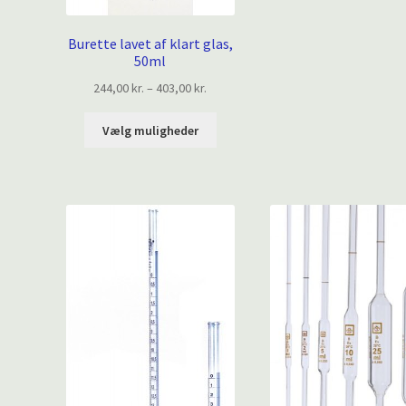
Burette lavet af klart glas,
50ml
Prisinterval:
244,00
kr.
–
403,00
kr.
244,00 kr.
Dette
til
Vælg muligheder
vare
403,00 kr.
har
flere
varianter.
Mulighederne
kan
vælges
på
varesiden