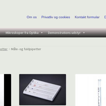
Om os
Privatliv og cookies
Kontakt formular
Mikroskoper fra Optika
Demonstrations udstyr
retter
Måle- og fuldpipetter