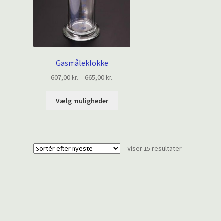
Gasmåleklokke
Prisinterval:
607,00
kr.
–
665,00
kr.
607,00 kr.
Dette
til
Vælg muligheder
vare
665,00 kr.
har
flere
varianter.
Sorteret
Viser 15 resultater
Mulighederne
efter
kan
seneste
vælges
på
varesiden