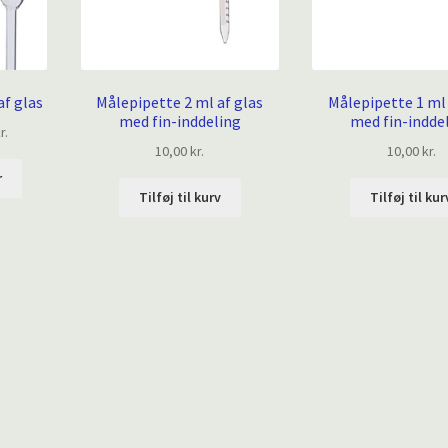
af glas
Målepipette 2 ml af glas
Målepipette 1 ml 
med fin-inddeling
med fin-indde
Prisinterval:
r.
10,00
kr.
10,00
kr.
20,00 kr.
Dette
til
r
vare
114,00 kr.
Tilføj til kurv
Tilføj til kur
har
flere
varianter.
Mulighederne
kan
vælges
på
varesiden