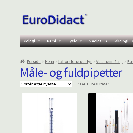
Spring
Spring
til
til
navigation
indhold
Biologi
Kemi
Fysik
Medical
Økologi
Forside
Kemi
Laboratorie udstyr
Volumenmåling
Bu
Måle- og fuldpipetter
Sorteret
Viser 15 resultater
efter
seneste