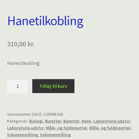
Hanetilkobling
310,00
kr.
Hanetilkobling
Hanetilkobling
Tilføj til kurv
antal
Varenummer (SKU):
139008200
Kategorier:
Biologi
,
Buretter
,
Buretter
,
Kemi
,
Laboratorie udstyr
,
Laboratorie udstyr
,
Måle- og fuldpipetter
,
Måle- og fuldpipetter
,
Volumenmåling
,
Volumenmåling