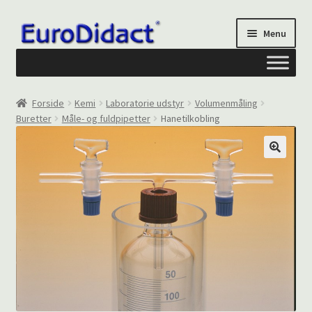
Spring
Spring
Menu
til
til
navigation
indhold
Om os
Forside
Kemi
Laboratorie udstyr
Volumenmåling
Buretter
Måle- og fuldpipetter
Hanetilkobling
Privatliv og cookies
Kontakt formular
Din Konto