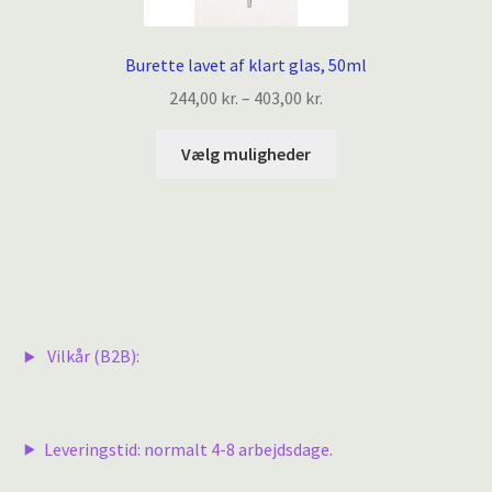
Burette lavet af klart glas, 50ml
Prisinterval:
244,00
kr.
–
403,00
kr.
244,00 kr.
Dette
til
Vælg muligheder
vare
403,00 kr.
har
flere
varianter.
Mulighederne
kan
vælges
Vilkår (B2B):
på
varesiden
Leveringstid: normalt 4-8 arbejdsdage.