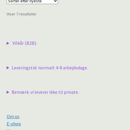
Sorteret
Viser 7 resultater
efter
seneste
Vilkår (B2B):
Leveringstid: normalt 4-8 arbejdsdage.
Bemærk: vi leverer ikke til private.
Om os
E-shop