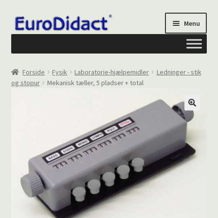
Spring
Spring
Menu
til
til
navigation
indhold
Om os
Forside
Fysik
Laboratorie-hjælpemidler
Ledninger - stik
og stopur
Mekanisk tæller, 5 pladser + total
Privatliv og cookies
Kontakt formular
Din Konto