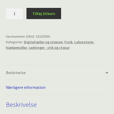
Mekanisk
Tilføj til kurv
tæller,
5
pladser
+
Varenummer (SKU):
18325586
Kategorier:
Digitaltæller og stopure
,
Fysik
,
Laboratorie-
total
hjælpemidler
,
Ledninger - stik og stopur
antal
Beskrivelse
Yderligere information
Beskrivelse