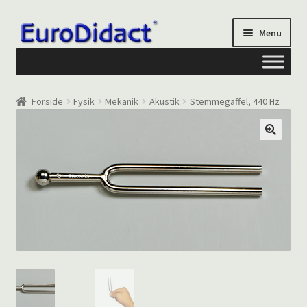
Spring
Spring
Menu
til
til
navigation
indhold
Om os
Forside
Fysik
Mekanik
Akustik
Stemmegaffel, 440 Hz
Privatliv og cookies
Kontakt formular
Din Konto