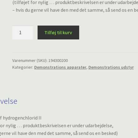
(tilføjet for nylig … produktbeskrivelsen er under udarbejde
– hvis du gerne vil have den med det samme, så send os en b
Syntese
Tilføj til kurv
af
hydrogenchlorid
II
antal
Varenummer (SKU):
194300200
Kategorier:
Demonstrations apparater
,
Demonstrations udstyr
ivelse
f hydrogenchlorid II
 for nylig … produktbeskrivelsen er under udarbejdelse,
 gerne vil have den med det samme, så send os en besked)