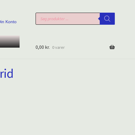
Products
search
Din Konto
0,00
kr.
0 varer
rid