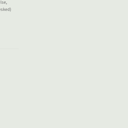
lse,
esked)