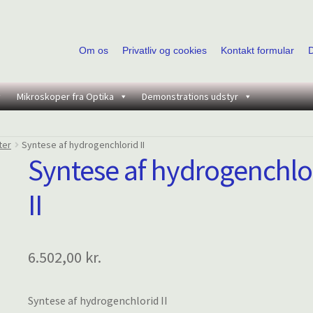
Om os
Privatliv og cookies
Kontakt formular
Mikroskoper fra Optika
Demonstrations udstyr
ter
Syntese af hydrogenchlorid II
Syntese af hydrogenchlo
II
6.502,00
kr.
Syntese af hydrogenchlorid II