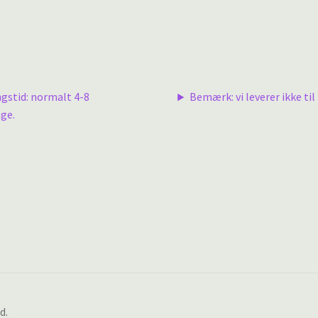
ngstid: normalt 4-8
Bemærk: vi leverer ikke til 
ge.
d.