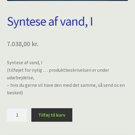
Syntese af vand, I
7.038,00
kr.
Syntese af vand, I
(tilføjet for nylig … produktbeskrivelsen er under
udarbejdelse,
– hvis du gerne vil have den med det samme, så send os en
besked)
Syntese
Tilføj til kurv
af
vand,
I