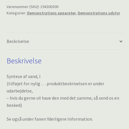
antal
Varenummer (SKU):
194300300
Kategorier:
Demonstrations apparater
,
Demonstrations udstyr
Beskrivelse
Beskrivelse
Syntese af vand, I
(tilføjet for nylig … produktbeskrivelsen er under
udarbejdelse,
– hvis du gerne vil have den med det samme, så send os en
besked)
Se også under fanen Yderligere Information.